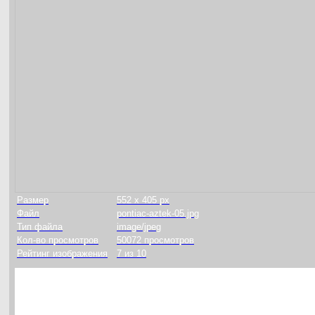
Размер
552 x 405 px
Файл
pontiac-aztek-05.jpg
Тип файла
image/jpeg
Кол-во просмотров
50072 просмотров
Рейтинг изображения
7 из 10