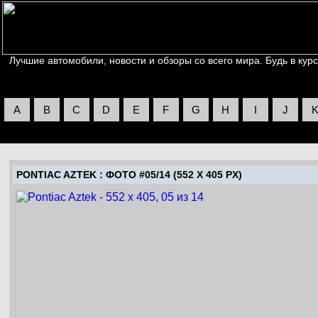
Лучшие автомобили, новости и обзоры со всего мира. Будь в курс
A
B
C
D
E
F
G
H
I
J
PONTIAC AZTEK
: ФОТО #05/14 (552 X 405 PX)