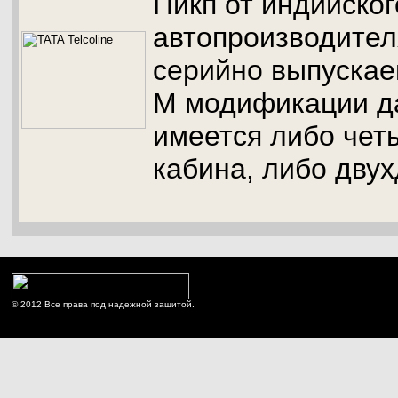
Пикп от индийског
автопроизводителя
серийно выпускае
М модификации д
имеется либо чет
кабина, либо дву
© 2012 Все права под надежной защитой.