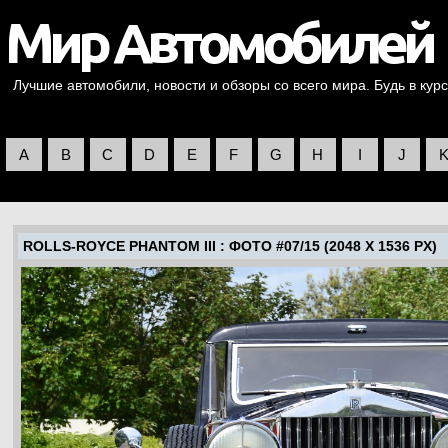
Лучшие автомобили, новости и обзоры со всего мира. Будь в курс
A
B
C
D
E
F
G
H
I
J
ROLLS-ROYCE PHANTOM III
: ФОТО #07/15 (2048 X 1536 PX)