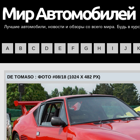
Лучшие автомобили, новости и обзоры со всего мира. Будь в курс
A
B
C
D
E
F
G
H
I
J
DE TOMASO
: ФОТО #08/18 (1024 X 482 PX)