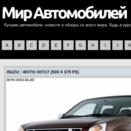
Лучшие автомобили, новости и обзоры со всего мира. Будь в курс
A
B
C
D
E
F
G
H
I
J
ISUZU
: ФОТО #07/17 (500 X 375 PX)