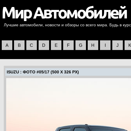
Лучшие автомобили, новости и обзоры со всего мира. Будь в курс
A
B
C
D
E
F
G
H
I
J
ISUZU
: ФОТО #05/17 (500 X 326 PX)