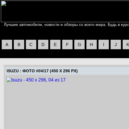
Лучшие автомобили, новости и обзоры со всего мира. Будь в курс
A
B
C
D
E
F
G
H
I
J
ISUZU
: ФОТО #04/17 (450 X 296 PX)