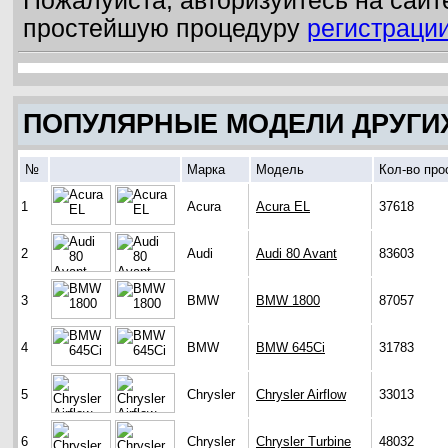
Пожалуйста, авторизуйтесь на сайт
простейшую процедуру
регистраци
ПОПУЛЯРНЫЕ МОДЕЛИ ДРУГИ
№
Марка
Модель
Кол-во про
1
Acura
Acura EL
37618
2
Audi
Audi 80 Avant
83603
3
BMW
BMW 1800
87057
4
BMW
BMW 645Ci
31783
5
Chrysler
Chrysler Airflow
33013
6
Chrysler
Chrysler Turbine
48032