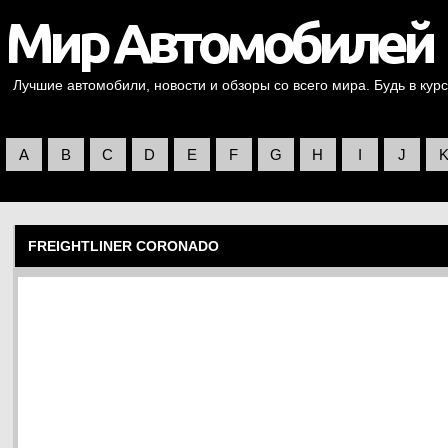
Лучшие автомобили, новости и обзоры со всего мира. Будь в курс
A
B
C
D
E
F
G
H
I
J
FREIGHTLINER CORONADO