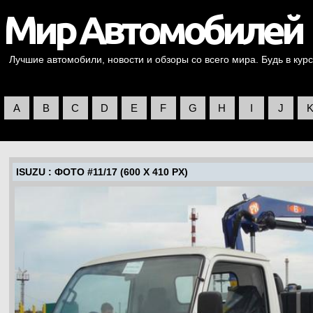
Лучшие автомобили, новости и обзоры со всего мира. Будь в курс
A
B
C
D
E
F
G
H
I
J
ISUZU
: ФОТО #11/17 (600 X 410 PX)