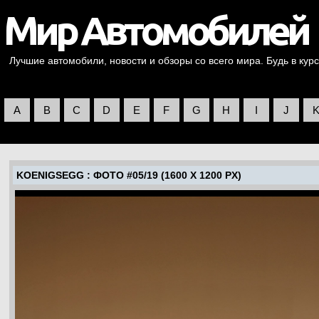
Лучшие автомобили, новости и обзоры со всего мира. Будь в курс
A
B
C
D
E
F
G
H
I
J
KOENIGSEGG
: ФОТО #05/19 (1600 X 1200 PX)