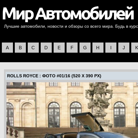
Лучшие автомобили, новости и обзоры со всего мира. Будь в курс
A
B
C
D
E
F
G
H
I
J
ROLLS ROYCE
: ФОТО #01/16 (520 X 390 PX)