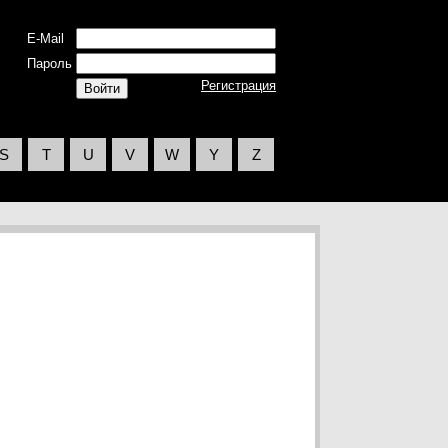
E-Mail
Пароль
Регистрация
S
T
U
V
W
Y
Z