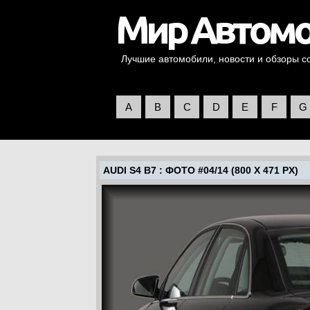
Лучшие автомобили, новости и обзоры со 
A
B
C
D
E
F
G
AUDI S4 B7
: ФОТО #04/14 (800 X 471 PX)