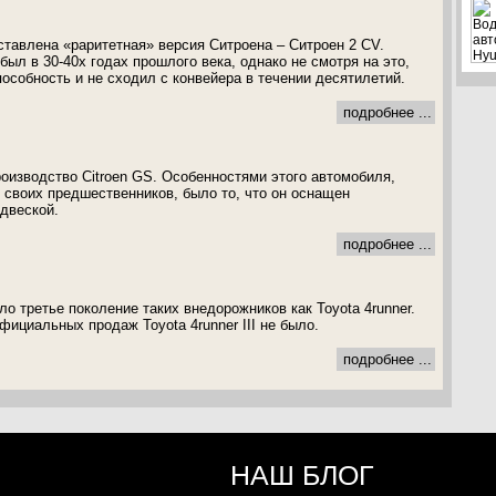
авлена «раритетная» версия Ситроена – Ситроен 2 CV.
ыл в 30-40х годах прошлого века, однако не смотря на это,
особность и не сходил с конвейера в течении десятилетий.
подробнее ...
роизводство Citroen GS. Особенностями этого автомобиля,
т своих предшественников, было то, что он оснащен
двеской.
подробнее ...
о третье поколение таких внедорожников как Toyota 4runner.
ициальных продаж Toyota 4runner III не было.
подробнее ...
НАШ БЛОГ