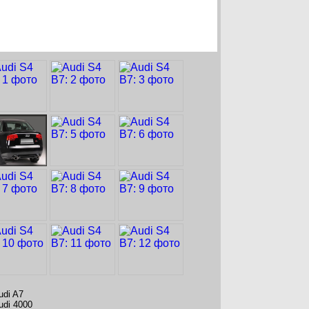
udi A7
udi 4000