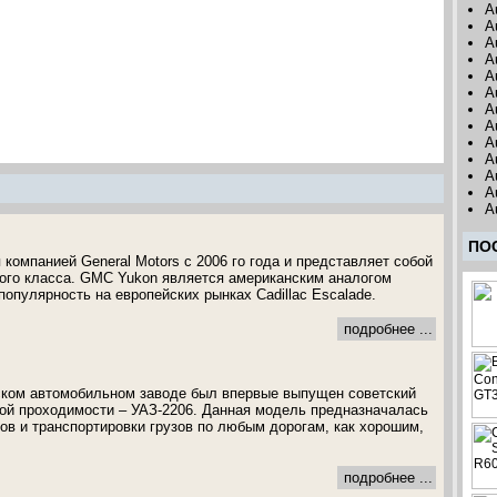
A
A
A
A
A
A
A
A
A
A
A
A
A
ПО
компанией General Motors с 2006 го года и представляет собой
ого класса. GMC Yukon является американским аналогом
опулярность на европейских рынках Cadillac Escalade.
подробнее ...
ском автомобильном заводе был впервые выпущен советский
ой проходимости – УАЗ-2206. Данная модель предназначалась
ов и транспортировки грузов по любым дорогам, как хорошим,
подробнее ...