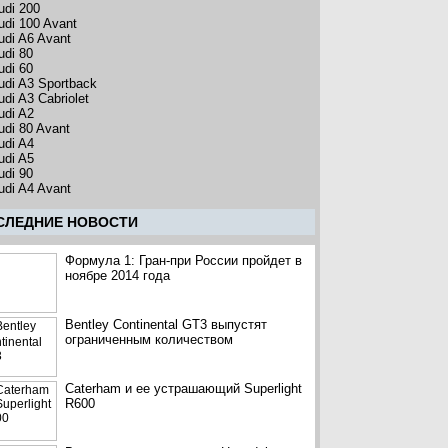
udi 200
udi 100 Avant
udi A6 Avant
udi 80
udi 60
udi A3 Sportback
udi A3 Cabriolet
udi A2
udi 80 Avant
udi A4
udi A5
udi 90
udi A4 Avant
CЛЕДНИЕ НОВОСТИ
Формула 1: Гран-при России пройдет в
ноябре 2014 года
Bentley Continental GT3 выпустят
ограниченным количеством
Caterham и ее устрашающий Superlight
R600