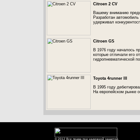
Citroen 2 CV
Вашему вниманию предст
Разработан автомобиль б
удерживал конкурентосп
Citroen GS
В 1976 году началось п
которые отличали его о
гидропневматической по
Toyota 4runner III
В 1995 году дебютировал
На европейском рынке оф
© 2012 Все права под надежной защитой.