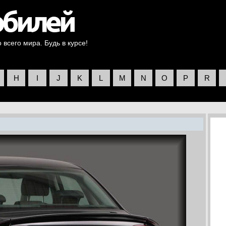
всего мира. Будь в курсе!
H
I
J
K
L
M
N
O
P
R