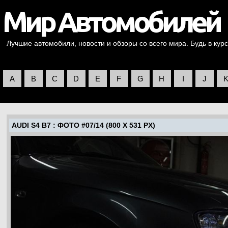
Лучшие автомобили, новости и обзоры со всего мира. Будь в курс
A
B
C
D
E
F
G
H
I
J
AUDI S4 B7
: ФОТО #07/14 (800 X 531 PX)