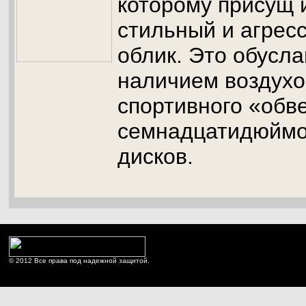
которому присущ 
стильный и агрес
облик. Это обусл
наличием воздухо
спортивного «обве
семнадцатидюймо
дисков.
© 2012 Все права под надежной защитой.