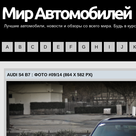
Лучшие автомобили, новости и обзоры со всего мира. Будь в курс
A
B
C
D
E
F
G
H
I
J
AUDI S4 B7
: ФОТО #09/14 (864 X 582 PX)