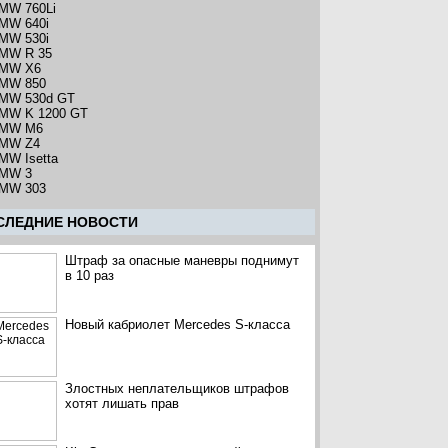
MW 760Li
MW 640i
MW 530i
MW R 35
MW X6
MW 850
MW 530d GT
MW K 1200 GT
MW M6
MW Z4
MW Isetta
MW 3
MW 303
CЛЕДНИЕ НОВОСТИ
Штраф за опасные маневры поднимут
в 10 раз
Новый кабриолет Mercedes S-класса
Злостных неплательщиков штрафов
хотят лишать прав