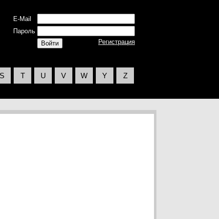
E-Mail
Пароль
Регистрация
S
T
U
V
W
Y
Z