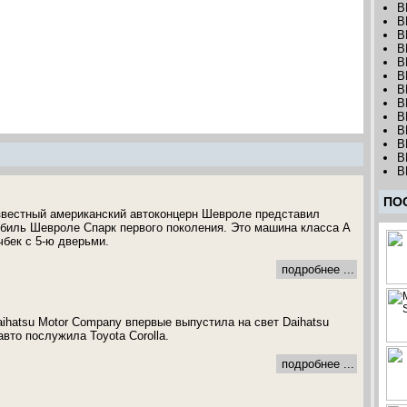
B
B
B
B
B
B
B
B
B
B
B
B
B
ПО
звестный американский автоконцерн Шевроле представил
биль Шевроле Спарк первого поколения. Это машина класса А
чбек с 5-ю дверьми.
подробнее ...
aihatsu Motor Company впервые выпустила на свет Daihatsu
вто послужила Toyota Corolla.
подробнее ...