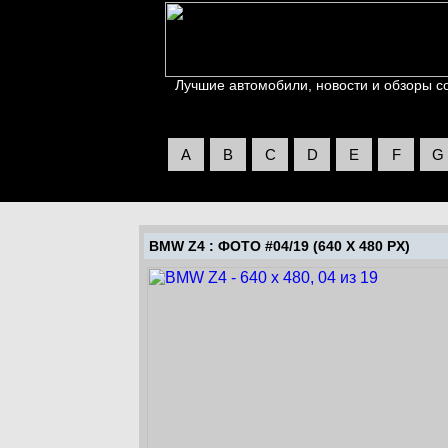
Лучшие автомобили, новости и обзоры со 
A
B
C
D
E
F
G
BMW Z4
: ФОТО #04/19 (640 X 480 PX)