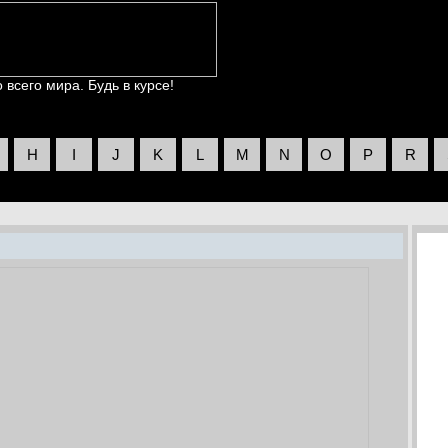
всего мира. Будь в курсе!
H
I
J
K
L
M
N
O
P
R