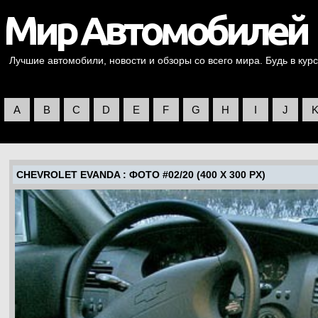
Лучшие автомобили, новости и обзоры со всего мира. Будь в курс
A
B
C
D
E
F
G
H
I
J
CHEVROLET EVANDA
: ФОТО #02/20 (400 X 300 PX)