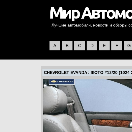
Лучшие автомобили, новости и обзоры со 
A
B
C
D
E
F
G
CHEVROLET EVANDA
: ФОТО #12/20 (1024 