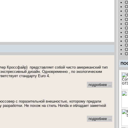
C
C
C
C
C
C
C
C
C
C
C
C
C
ПО
йслер Кроссфайр) представляет собой чисто американский тип
о экспрессивный дизайн. Одновременно , по экологическим
ветствует стандарту Euro 4.
подробнее ...
кроссовер с поразительной внешностью, которому придали
 разработки. Не похож на стиль Honda и обладает заметной
подробнее ...