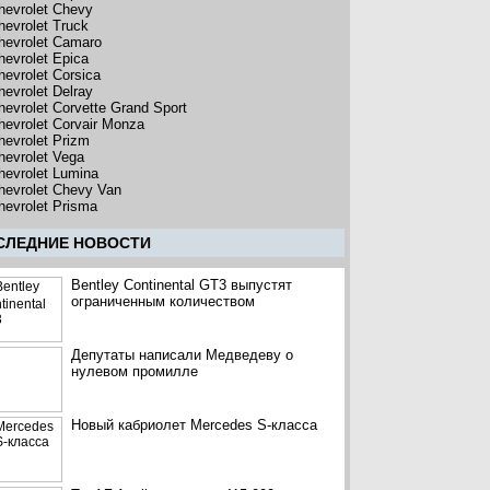
hevrolet Chevy
hevrolet Truck
hevrolet Camaro
hevrolet Epica
hevrolet Corsica
hevrolet Delray
hevrolet Corvette Grand Sport
hevrolet Corvair Monza
hevrolet Prizm
hevrolet Vega
hevrolet Lumina
hevrolet Chevy Van
hevrolet Prisma
CЛЕДНИЕ НОВОСТИ
Bentley Continental GT3 выпустят
ограниченным количеством
Депутаты написали Медведеву о
нулевом промилле
Новый кабриолет Mercedes S-класса