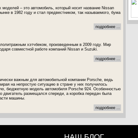
 моделей – это автомобиль, который носит название Nissan
 рынке в 1982 году и стал предвестником, так называемого, бума
подробнее ...
алолитражным хэтчбеком, произведенным в 2009 году. Мир
одаря совместной работе компаний Nissan и Suzuki.
подробнее ...
рически важным для автомобильной компании Porsche, ведь
взирая на непростую ситуацию в стране у них получилось
вую, бюджетную модель автомобиля Porsche 924. Особенностью
то двигатель размещался спереди, а коробка передач была
асти машины.
подробнее ...
НАШ БЛОГ