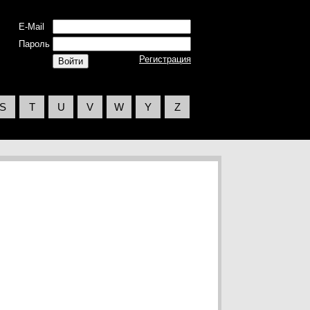
E-Mail
Пароль
Регистрация
S
T
U
V
W
Y
Z