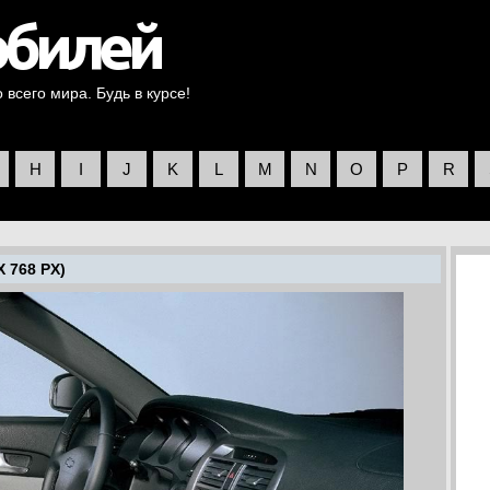
всего мира. Будь в курсе!
H
I
J
K
L
M
N
O
P
R
X 768 PX)