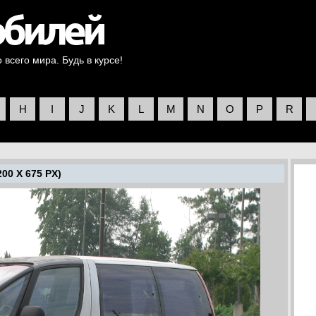
всего мира. Будь в курсе!
H
I
J
K
L
M
N
O
P
R
00 X 675 PX)