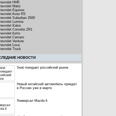
hevrolet HHR
hevrolet Matiz
hevrolet Equinox
hevrolet Aveo RS
hevrolet Suburban 2500
hevrolet Lumina
hevrolet Kalos
hevrolet Corvette ZR1
hevrolet Astro
hevrolet Camaro
hevrolet Venture
hevrolet Lova
hevrolet Truck
CЛЕДНИЕ НОВОСТИ
Seat покидает российский рынок
Новый китайский автомобиль приедет
в Россию уже в марте
Универсал Mazda 6