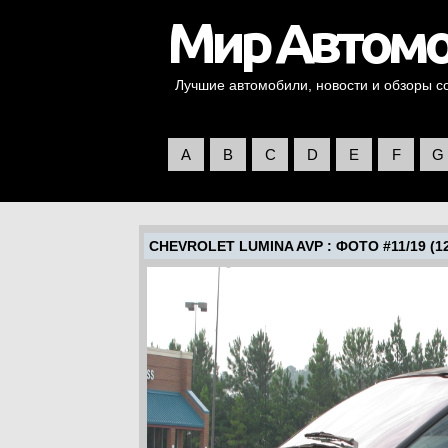
Лучшие автомобили, новости и обзоры со 
A
B
C
D
E
F
G
CHEVROLET LUMINA AVP
: ФОТО #11/19 (12