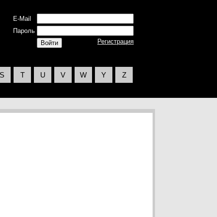
E-Mail
Пароль
Регистрация
S
T
U
V
W
Y
Z