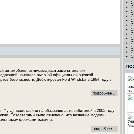
C
C
C
C
C
C
C
C
C
C
C
C
C
ПО
ный автомобиль, отличающийся замечательной
ладающий наиболее высокой официальной оценкой
тов безопасности. Дебютировал Ford Windstar в 1994 году,в
подробнее ...
ан Фуга) представили на обозрение автолюбителей в 2003 году
Токио. Создателями было отмечено, что название модели
кальными» формами машины.
подробнее ...