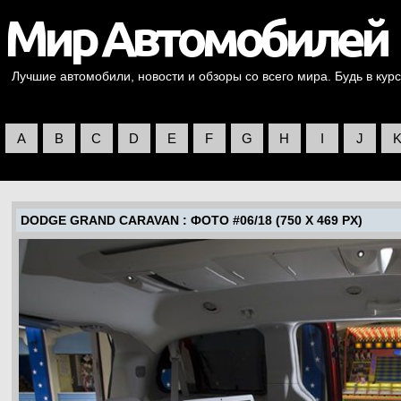
Лучшие автомобили, новости и обзоры со всего мира. Будь в курс
A
B
C
D
E
F
G
H
I
J
DODGE GRAND CARAVAN
: ФОТО #06/18 (750 X 469 PX)