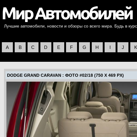
Лучшие автомобили, новости и обзоры со всего мира. Будь в курс
A
B
C
D
E
F
G
H
I
J
DODGE GRAND CARAVAN
: ФОТО #02/18 (750 X 469 PX)