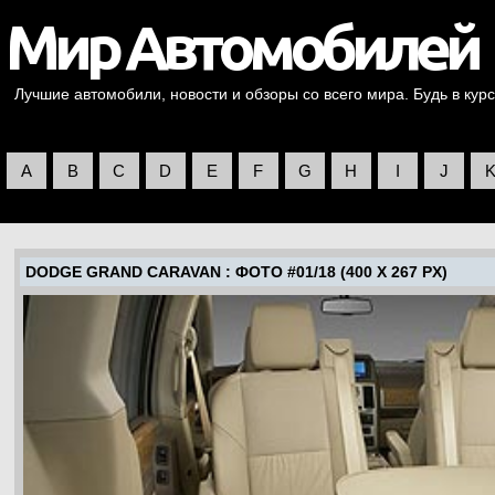
Лучшие автомобили, новости и обзоры со всего мира. Будь в курс
A
B
C
D
E
F
G
H
I
J
DODGE GRAND CARAVAN
: ФОТО #01/18 (400 X 267 PX)