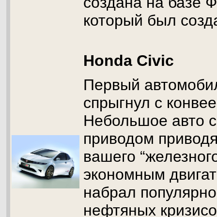
создана на базе 
который был созда
Honda Civic
Первый автомобил
спрыгнул с конвее
Небольшое авто с
приводом приводя
вашего “железного
экономным двига
набрал популярно
нефтяных кризисо