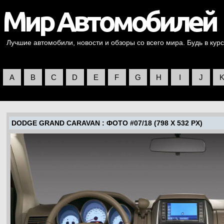
Лучшие автомобили, новости и обзоры со всего мира. Будь в курс
A
B
C
D
E
F
G
H
I
J
DODGE GRAND CARAVAN
: ФОТО #07/18 (798 X 532 PX)