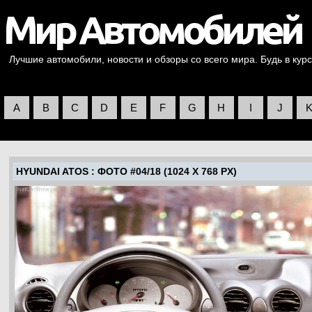
Лучшие автомобили, новости и обзоры со всего мира. Будь в курс
A
B
C
D
E
F
G
H
I
J
HYUNDAI ATOS
: ФОТО #04/18 (1024 X 768 PX)