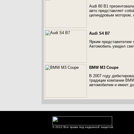
Audi 80 B1 презентовал
авто представляет собой
цилиндровым мотором, о
Audi S4 B7
Ярким представителем т
Автомобиль увидел свет 
BMW M3 Coupe
В 2007 году дебютиров
традиции компании BMW
автомобилем и имеет до
© 2012 Все права под надежной защитой.