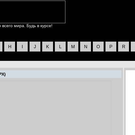
всего мира. Будь в курсе!
H
I
J
K
L
M
N
O
P
R
PX)