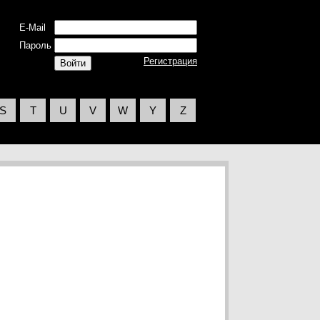
E-Mail
Пароль
Регистрация
S
T
U
V
W
Y
Z