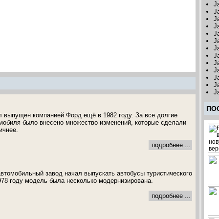
J
J
J
J
J
J
J
J
J
J
J
J
J
ПО
л выпущен компанией Форд ещё в 1982 году. За все долгие
мобиля было внесено множество изменений, которые сделали
ичнее.
подробнее ...
автомобильный завод начал выпускать автобусы туристического
978 году модель была несколько модернизирована.
подробнее ...