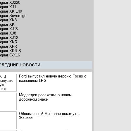
aguar XJ220
aguar XJ L
aguar XK 140
aguar Sovereign
aguar XK8
aguar XK
aguar XJ-S
aguar XJ8
aguar XJ12
aguar XKR
aguar XFR
aguar XKR-S
aguar C-X16
CЛЕДНИЕ НОВОСТИ
Ford выпустил новую версию Focus с
названием LPG
Медведев рассказал о новом
дорожном знаке
Обновленный Mulsanne покажут в
Женеве