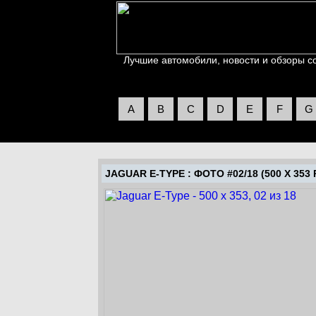
Лучшие автомобили, новости и обзоры со 
A
B
C
D
E
F
G
JAGUAR E-TYPE
: ФОТО #02/18 (500 X 353 