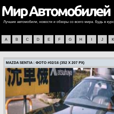
Лучшие автомобили, новости и обзоры со всего мира. Будь в курс
A
B
C
D
E
F
G
H
I
J
MAZDA SENTIA
: ФОТО #02/16 (352 X 207 PX)