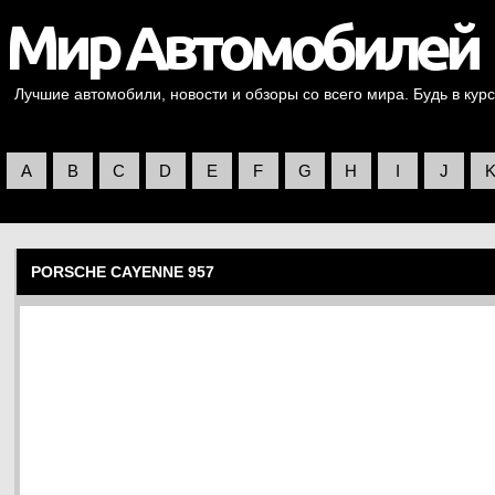
Лучшие автомобили, новости и обзоры со всего мира. Будь в курс
A
B
C
D
E
F
G
H
I
J
PORSCHE CAYENNE 957