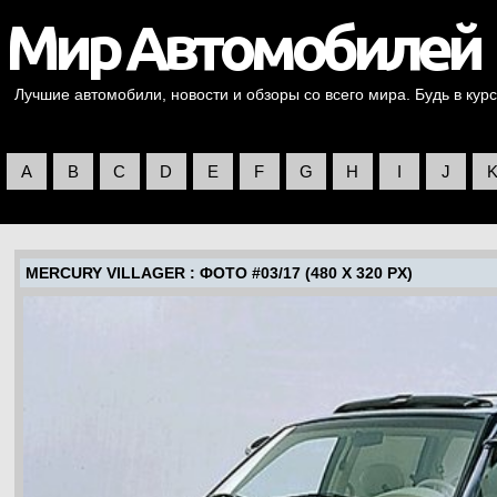
Лучшие автомобили, новости и обзоры со всего мира. Будь в курс
A
B
C
D
E
F
G
H
I
J
MERCURY VILLAGER
: ФОТО #03/17 (480 X 320 PX)