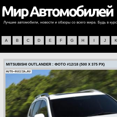
Лучшие автомобили, новости и обзоры со всего мира. Будь в курс
A
B
C
D
E
F
G
H
I
J
MITSUBISHI OUTLANDER
: ФОТО #12/18 (500 X 375 PX)