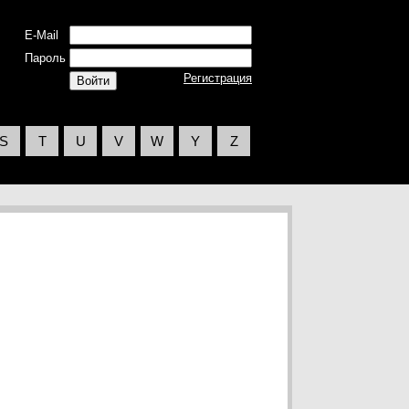
E-Mail
Пароль
Регистрация
S
T
U
V
W
Y
Z