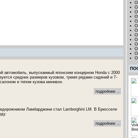
O
O
O
O
O
O
O
O
O
O
O
O
O
ПО
вой автомобиль, выпускаемый японским концерном Honda с 2000
зуется средних размеров кузовом, тремя рядами сидений и 7-
алоном и типом кузова минивэн.
подробнее ...
недорожником Ламбарджини стал Lamborghini LM. В Брюсселе
оду.
подробнее ...