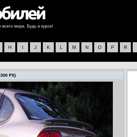
всего мира. Будь в курсе!
H
I
J
K
L
M
N
O
P
R
 300 PX)