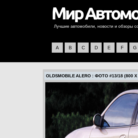
Лучшие автомобили, новости и обзоры со 
A
B
C
D
E
F
G
OLDSMOBILE ALERO
: ФОТО #13/18 (800 X