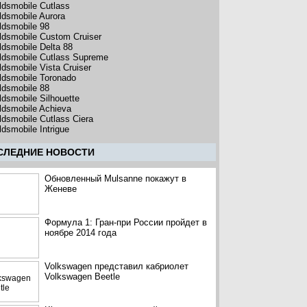
ldsmobile Cutlass
ldsmobile Aurora
ldsmobile 98
ldsmobile Custom Cruiser
ldsmobile Delta 88
ldsmobile Cutlass Supreme
ldsmobile Vista Cruiser
ldsmobile Toronado
ldsmobile 88
ldsmobile Silhouette
ldsmobile Achieva
ldsmobile Cutlass Ciera
ldsmobile Intrigue
CЛЕДНИЕ НОВОСТИ
Обновленный Mulsanne покажут в
Женеве
Формула 1: Гран-при России пройдет в
ноябре 2014 года
Volkswagen представил кабриолет
Volkswagen Beetle