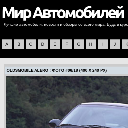
Лучшие автомобили, новости и обзоры со всего мира. Будь в курс
A
B
C
D
E
F
G
H
I
J
OLDSMOBILE ALERO
: ФОТО #06/18 (400 X 249 PX)