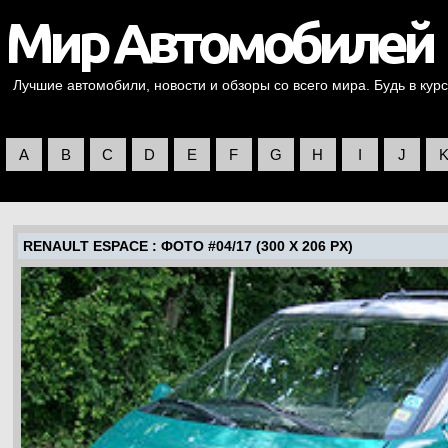
Лучшие автомобили, новости и обзоры со всего мира. Будь в курс
A
B
C
D
E
F
G
H
I
J
RENAULT ESPACE
: ФОТО #04/17 (300 X 206 PX)