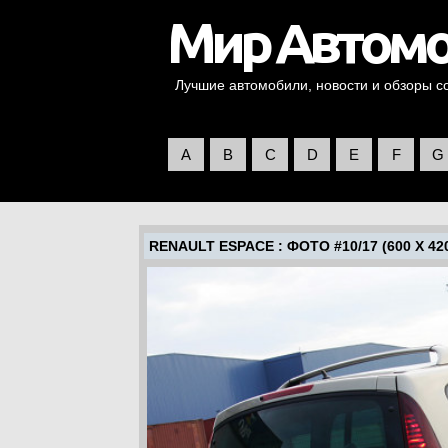
Лучшие автомобили, новости и обзоры со 
A
B
C
D
E
F
G
RENAULT ESPACE
: ФОТО #10/17 (600 X 42