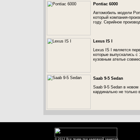
Pontiac 6000
Автомобиль модели Pont
который компания-произ
году. Серийное произво
Lexus IS I
Lexus IS I является пе
которые выпускались с 
кузовным ателье совмес
Saab 9-5 Sedan
Saab 9-5 Sedan в новом
кардинально не только в
© 2012 Все права под надежной защитой.