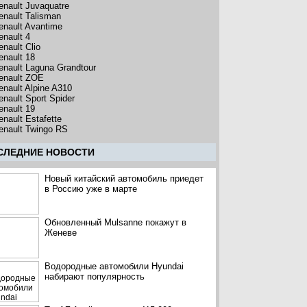
enault Juvaquatre
enault Talisman
enault Avantime
enault 4
enault Clio
enault 18
enault Laguna Grandtour
enault ZOE
enault Alpine A310
enault Sport Spider
enault 19
enault Estafette
enault Twingo RS
CЛЕДНИЕ НОВОСТИ
Новый китайский автомобиль приедет
в Россию уже в марте
Обновленный Mulsanne покажут в
Женеве
Водородные автомобили Hyundai
набирают популярность