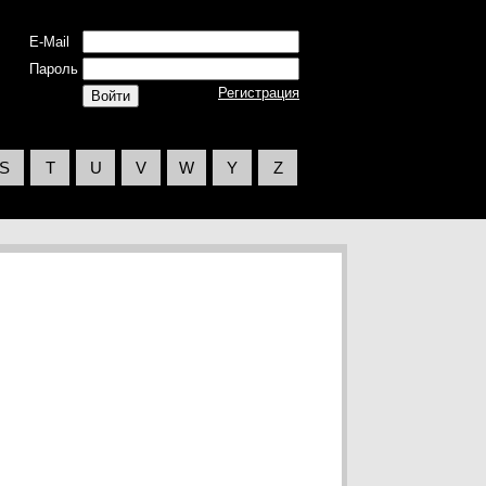
E-Mail
Пароль
Регистрация
S
T
U
V
W
Y
Z