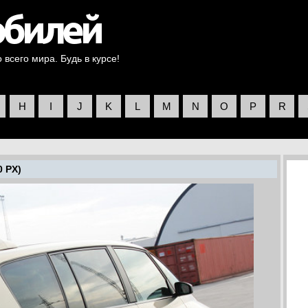
всего мира. Будь в курсе!
H
I
J
K
L
M
N
O
P
R
0 PX)