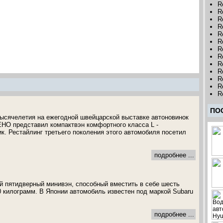
R
R
R
R
R
R
R
R
R
R
R
R
R
ПО
тысячелетия на ежегодной швейцарской выставке автоновинок
НО представил компактвэн комфортного класса L -
к. Рестайлинг третьего поколения этого автомобиля посетил
подробнее ...
ий пятидверный минивэн, способный вместить в себе шесть
0 килограмм. В Японии автомобиль известен под маркой Subaru
подробнее ...