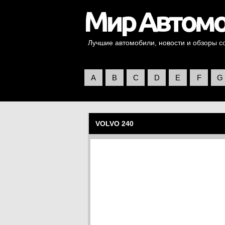
Лучшие автомобили, новости и обзоры со 
A
B
C
D
E
F
G
VOLVO 240