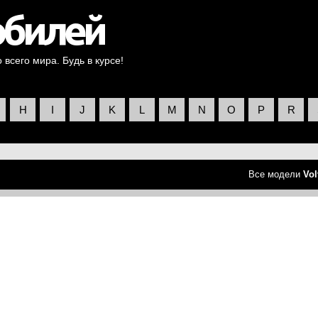
всего мира. Будь в курсе!
H
I
J
K
L
M
N
O
P
R
Все модели
Vol