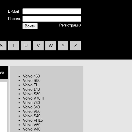
E-Mail
Пароль
Регистрация
S
T
U
V
W
Y
Z
vo
Volvo 460
Volvo S90
Volvo FL
Volvo 140
Volvo S80
Volvo V70 II
Volvo 740
Volvo 340
Volvo V50
Volvo S40
Volvo FH16
Volvo V60
Volvo V40