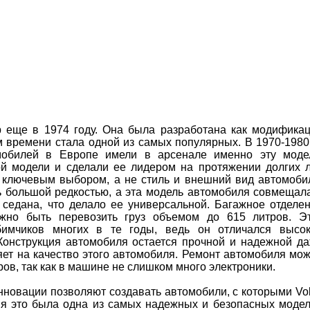
 еще в 1974 году. Она была разработана как модифика
 времени стала одной из самых популярных. В 1970-1980 
мобилей в Европе имели в арсенале именно эту моде
ой модели и сделали ее лидером на протяжении долгих л
и ключевым выбором, а не стиль и внешний вид автомоби
ь большой редкостью, а эта модель автомобиля совмещал
 седана, что делало ее универсальной. Багажное отделе
жно быть перевозить груз объемом до 615 литров. Э
имчиков многих в те годы, ведь он отличался высо
 Конструкция автомобиля остается прочной и надежной д
яет на качество этого автомобиля. Ремонт автомобиля мо
ов, так как в машине не слишком много электроники.
нновации позволяют создавать автомобили, с которыми Vo
емя это была одна из самых надежных и безопасных моде