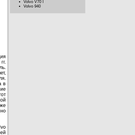
Volvo V70 I
Volvo 940
ция
гг.
ль.
ет,
ля.
а в
ние
тот
кой
аже
жно
lvo
лей