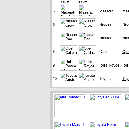
5
Maserati
Mas
6
Nissan
Nis
7
Nissan
Nis
8
Opel
Ope
9
Rolls Royce
Rol
10
Toyota
Toy