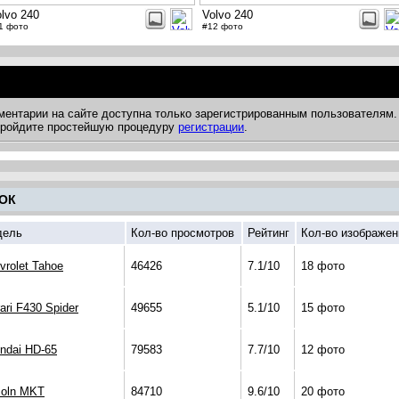
lvo 240
Volvo 240
1 фото
#12 фото
ментарии на сайте доступна только зарегистрированным пользователям.
 пройдите простейшую процедуру
регистрации
.
ОК
дель
Кол-во просмотров
Рейтинг
Кол-во изображен
vrolet Tahoe
46426
7.1/10
18 фото
rari F430 Spider
49655
5.1/10
15 фото
ndai HD-65
79583
7.7/10
12 фото
coln MKT
84710
9.6/10
20 фото