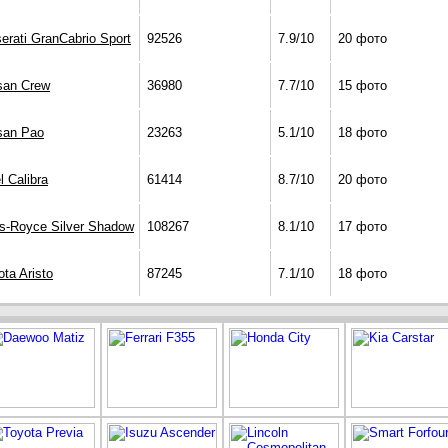
erati GranCabrio Sport
92526
7.9/10
20 фото
san Crew
36980
7.7/10
15 фото
san Pao
23263
5.1/10
18 фото
l Calibra
61414
8.7/10
20 фото
ls-Royce Silver Shadow
108267
8.1/10
17 фото
ota Aristo
87245
7.1/10
18 фото