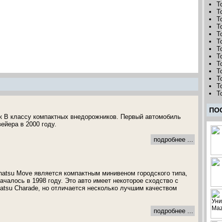
T
T
To
T
T
T
T
T
To
T
T
T
T
ПО
 к В классу компактных внедорожников. Первый автомобиль
ейера в 2000 году.
подробнее ...
atsu Move является компактным минивеном городского типа,
ачалось в 1998 году. Это авто имеет некоторое сходство с
hatsu Charade, но отличается несколько лучшим качеством
подробнее ...