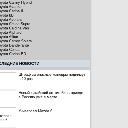
oyota Camry Hybrid
oyota Avanza
yota Carina II
oyota bB
oyota Avensis
oyota Celica Supra
oyota Caldina Van
oyota Alphard
yota Allion
oyota Camry Solara
oyota Bandeirante
oyota Celica
oyota Carina ED
CЛЕДНИЕ НОВОСТИ
Штраф за опасные маневры поднимут
в 10 раз
Новый китайский автомобиль приедет
в Россию уже в марте
Универсал Mazda 6