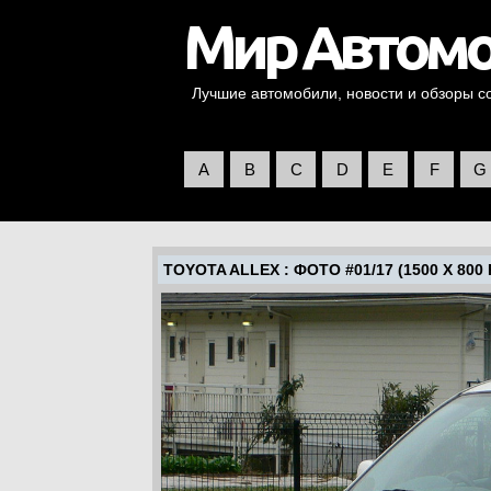
Лучшие автомобили, новости и обзоры со 
A
B
C
D
E
F
G
TOYOTA ALLEX
: ФОТО #01/17 (1500 X 800 