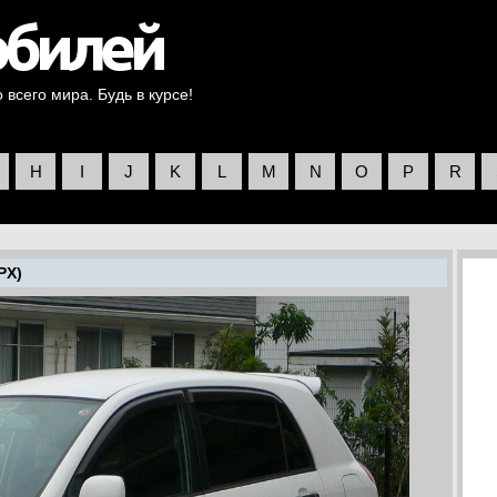
всего мира. Будь в курсе!
H
I
J
K
L
M
N
O
P
R
PX)