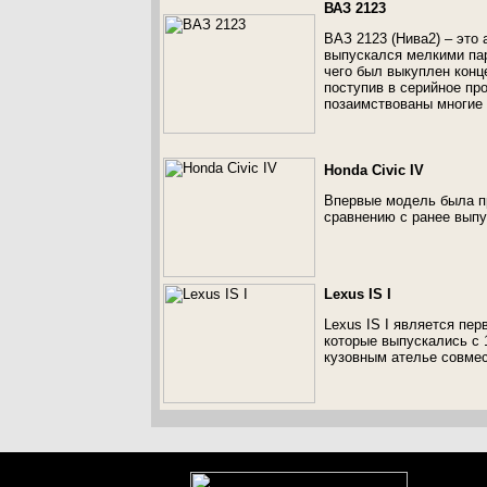
ВАЗ 2123
ВАЗ 2123 (Нива2) – это
выпускался мелкими пар
чего был выкуплен конце
поступив в серийное пр
позаимствованы многие 
Honda Civic IV
Впервые модель была пр
сравнению с ранее вып
Lexus IS I
Lexus IS I является пе
которые выпускались с 
кузовным ателье совмес