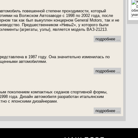
 автомобиль повешенной степени проходимости, который
тиями на Волжском Автозаводе с 1998 по 2002 года, после
рном так как был выкуплен концерном General Motors, так и не
оизводство. Предшественником «Нивы2», у которого были
элементы (агрегаты, узлы), является модель ВАЗ-21213.
подробнее ...
едставлена в 1987 году. Она значительно изменилась по
ущенными автомобилями.
подробнее ...
рвым поколением компактных седанов спортивной формы,
1998 года. Дизайн автомобиля разработан итальянским
тно с японскими дизайнерами.
подробнее ...