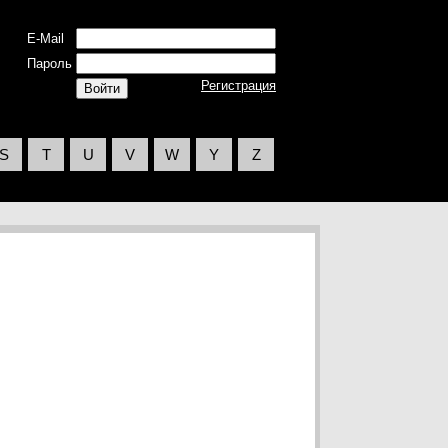
E-Mail
Пароль
Регистрация
S
T
U
V
W
Y
Z