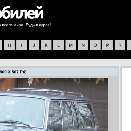
всего мира. Будь в курсе!
H
I
J
K
L
M
N
O
P
R
800 X 507 PX)