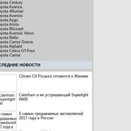
oyota Century
oyota Avanza
oyota 4Runner
oyota Avensis
oyota Aygo
oyota Aristo
oyota Blizzard
oyota Avensis Verso
oyota Belta
oyota Camry Gracia
oyota Alphard
oyota Celica GT-Four
oyota Carina
CЛЕДНИЕ НОВОСТИ
Citroen C4 Picasso готовится к Женеве
Caterham и ее устрашающий Superlight
R600
5 самых продаваемых автомобилей
2017 года в России