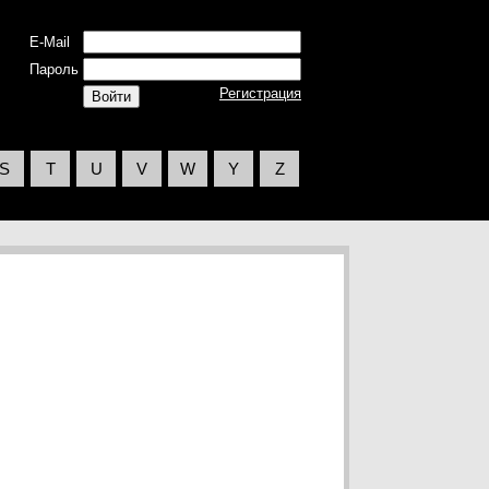
E-Mail
Пароль
Регистрация
S
T
U
V
W
Y
Z