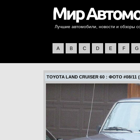
Лучшие автомобили, новости и обзоры со 
A
B
C
D
E
F
G
TOYOTA LAND CRUISER 60
: ФОТО #08/11 (