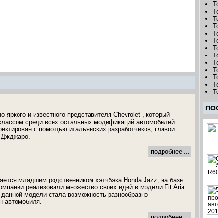
T
T
T
T
T
T
T
T
T
T
T
T
T
ПО
 яркого и известного представителя Chevrolet , который
классом среди всех остальных модификаций автомобилей.
ектирован с помощью итальянских разработчиков, главой
 Джджаро.
подробнее ...
вляется младшим родственником хэтчбэка Honda Jazz, на базе
омпании реализовали множество своих идей в модели Fit Aria.
 данной модели стала возможность разнообразно
н автомобиля.
подробнее ...