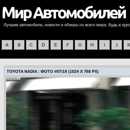
Лучшие автомобили, новости и обзоры со всего мира. Будь в курс
A
B
C
D
E
F
G
H
I
J
TOYOTA NADIA
: ФОТО #07/18 (1024 X 768 PX)