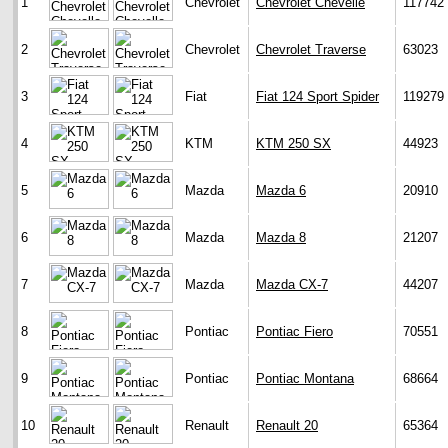
1
Chevrolet
Chevrolet Chevelle
117742
2
Chevrolet
Chevrolet Traverse
63023
3
Fiat
Fiat 124 Sport Spider
119279
4
KTM
KTM 250 SX
44923
5
Mazda
Mazda 6
20910
6
Mazda
Mazda 8
21207
7
Mazda
Mazda CX-7
44207
8
Pontiac
Pontiac Fiero
70551
9
Pontiac
Pontiac Montana
68664
10
Renault
Renault 20
65364