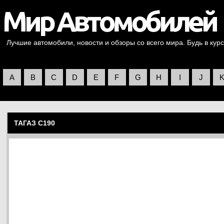
Лучшие автомобили, новости и обзоры со всего мира. Будь в курс
A
B
C
D
E
F
G
H
I
J
ТАГАЗ C190