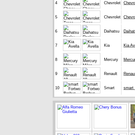
4
Chevrolet
Chevr
5
Chevrolet
Chevro
6
Daihatsu
Daiha
7
Kia
Kia Av
8
Mercury
Mercur
9
Renault
Renaul
10
Smart
smart