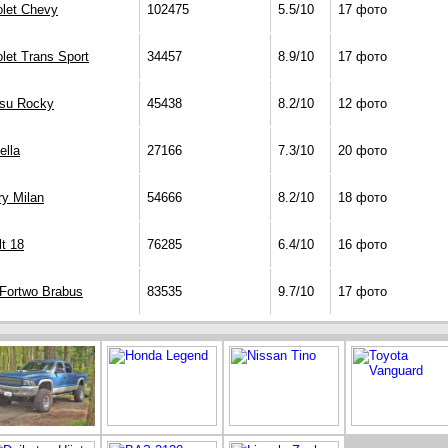
olet Chevy
102475
5.5/10
17 фото
let Trans Sport
34457
8.9/10
17 фото
tsu Rocky
45438
8.2/10
12 фото
ella
27166
7.3/10
20 фото
y Milan
54666
8.2/10
18 фото
t 18
76285
6.4/10
16 фото
 Fortwo Brabus
83535
9.7/10
17 фото