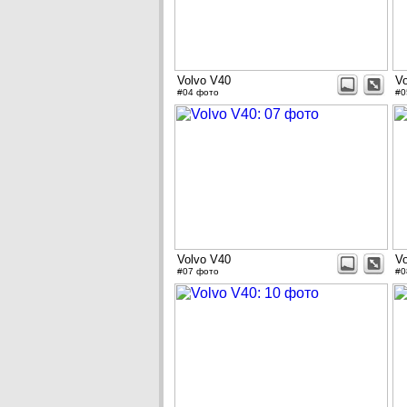
Volvo V40
V
#04 фото
#0
Volvo V40
V
#07 фото
#0