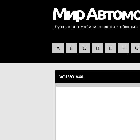
Лучшие автомобили, новости и обзоры со 
A
B
C
D
E
F
G
VOLVO V40