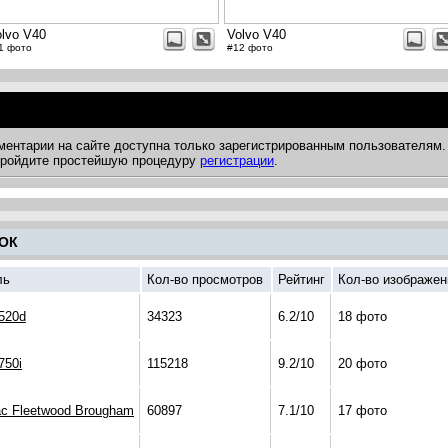
olvo V40
Volvo V40
1 фото
#12 фото
ментарии на сайте доступна только зарегистрированным пользователям.
 пройдите простейшую процедуру
регистрации
.
ОК
ль
Кол-во просмотров
Рейтинг
Кол-во изображен
520d
34323
6.2/10
18 фото
50i
115218
9.2/10
20 фото
lac Fleetwood Brougham
60897
7.1/10
17 фото