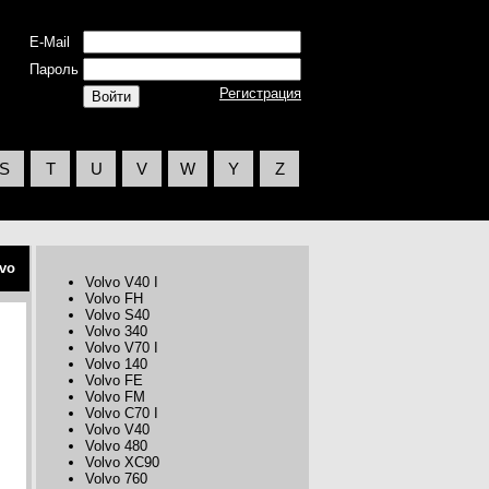
E-Mail
Пароль
Регистрация
S
T
U
V
W
Y
Z
vo
Volvo V40 I
Volvo FH
Volvo S40
Volvo 340
Volvo V70 I
Volvo 140
Volvo FE
Volvo FM
Volvo C70 I
Volvo V40
Volvo 480
Volvo XC90
Volvo 760