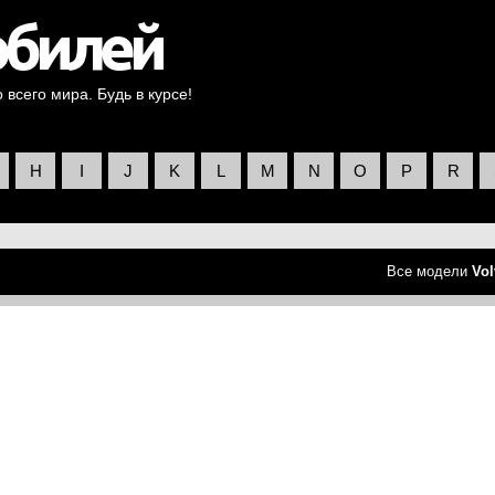
всего мира. Будь в курсе!
H
I
J
K
L
M
N
O
P
R
Все модели
Vol