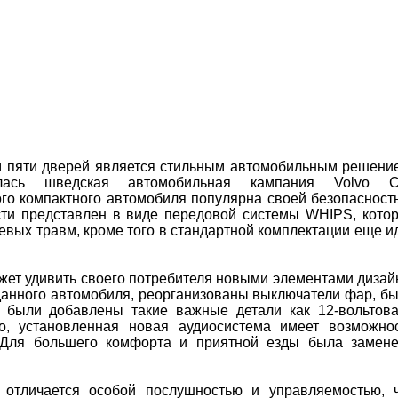
ем пяти дверей является стильным автомобильным решени
ялась шведская автомобильная кампания Volvo Ca
го компактного автомобиля популярна своей безопасност
ти представлен в виде передовой системы WHIPS, кото
евых травм, кроме того в стандартной комплектации еще и
жет удивить своего потребителя новыми элементами дизай
данного автомобиля, реорганизованы выключатели фар, б
, были добавлены такие важные детали как 12-вольтов
го, установленная новая аудиосистема имеет возможно
 Для большего комфорта и приятной езды была замен
отличается особой послушностью и управляемостью, 