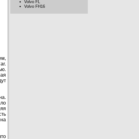
Volvo FL
Volvo FH16
ем,
r.
ью.
рая
дут
на.
ыло
аяя
сть
ена
что