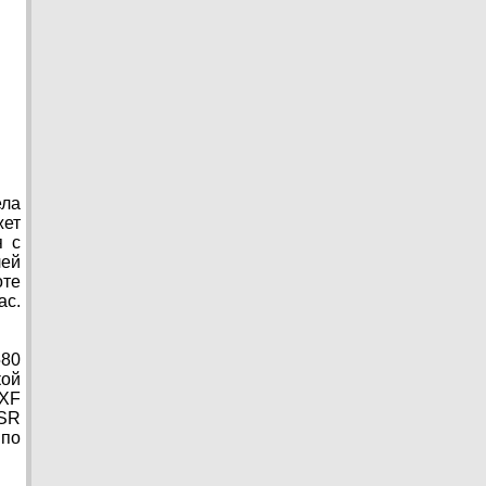
ела
жет
я с
ей
оте
ас.
580
кой
 XF
ASR
 по