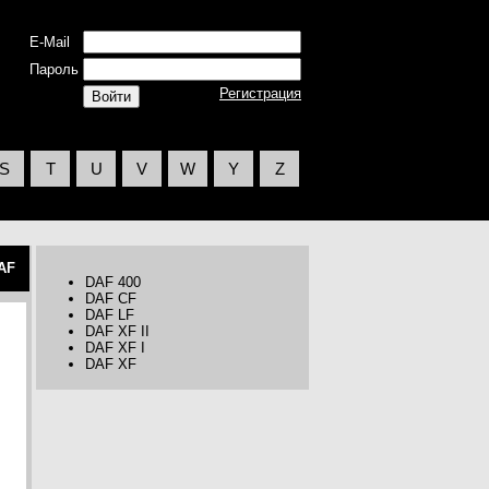
E-Mail
Пароль
Регистрация
S
T
U
V
W
Y
Z
AF
DAF 400
DAF CF
DAF LF
DAF XF II
DAF XF I
DAF XF