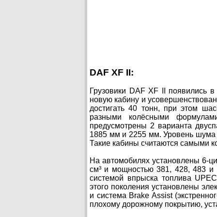
DAF XF II:
Грузовики DAF XF II появились в
новую кабину и усовершенствован
достигать 40 тонн, при этом ша
разными колёсными формулами
предусмотрены 2 варианта двусп
1885 мм и 2255 мм. Уровень шума 
Такие кабины считаются самыми 
На автомобилях установлены 6-ц
см³ и мощностью 381, 428, 483 
системой впрыска топлива UPEC
этого поколения установлены эле
и система Brake Assist (экстренн
плохому дорожному покрытию, уст