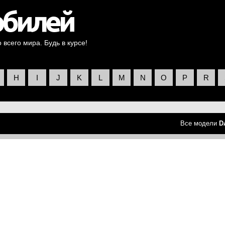
всего мира. Будь в курсе!
H
I
J
K
L
M
N
O
P
R
Все модели
D