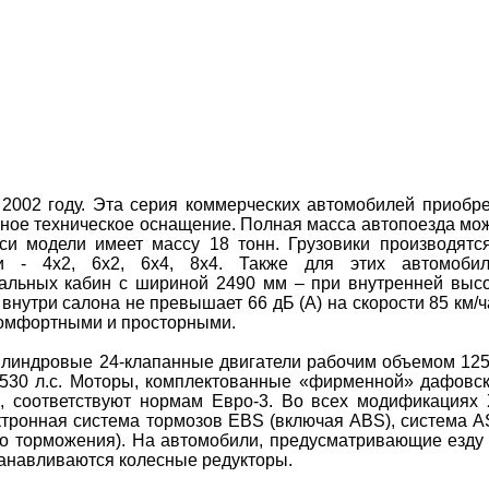
 2002 году. Эта серия коммерческих автомобилей приобр
ное техническое оснащение. Полная масса автопоезда мо
сси модели имеет массу 18 тонн. Грузовики производятс
 - 4x2, 6x2, 6x4, 8x4. Также для этих автомобил
альных кабин с шириной 2490 мм – при внутренней выс
внутри салона не превышает 66 дБ (А) на скорости 85 км/ч
комфортными и просторными.
илиндровые 24-клапанные двигатели рабочим объемом 12
и 530 л.c. Моторы, комплектованные «фирменной» дафовс
, соответствуют нормам Евро-3. Во всех модификациях
ктронная система тормозов EBS (включая ABS), система 
ого торможения). На автомобили, предусматривающие езду
анавливаются колесные редукторы.