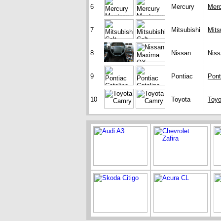
6
Mercury
Merc
7
Mitsubishi
Mits
8
Nissan
Nis
9
Pontiac
Pont
10
Toyota
Toyo