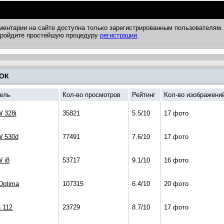
ментарии на сайте доступна только зарегистрированным пользователям.
 пройдите простейшую процедуру
регистрации
.
ОК
ель
Кол-во просмотров
Рейтинг
Кол-во изображени
 328i
35821
5.5/10
17 фото
 530d
77491
7.6/10
17 фото
 i8
53717
9.1/10
16 фото
Optima
107315
6.4/10
20 фото
 112
23729
8.7/10
17 фото