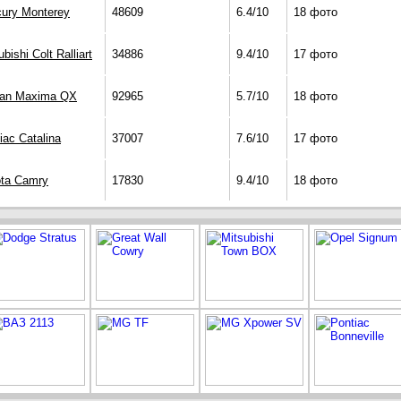
ury Monterey
48609
6.4/10
18 фото
ubishi Colt Ralliart
34886
9.4/10
17 фото
san Maxima QX
92965
5.7/10
18 фото
iac Catalina
37007
7.6/10
17 фото
ta Camry
17830
9.4/10
18 фото