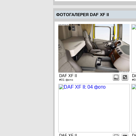
ФОТОГАЛЕРЕЯ DAF XF II
DAF XF II
D
#01 фото
#0
DAF XF II
D