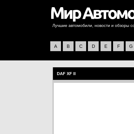
Лучшие автомобили, новости и обзоры со 
A
B
C
D
E
F
G
DAF XF II