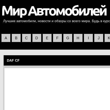
Лучшие автомобили, новости и обзоры со всего мира. Будь в курс
A
B
C
D
E
F
G
H
I
J
DAF CF