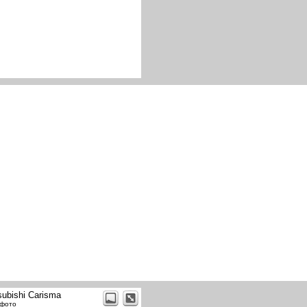
subishi Carisma
 фото