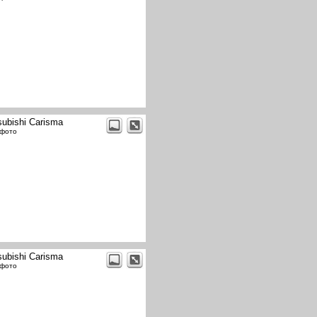
subishi Carisma
 фото
subishi Carisma
 фото