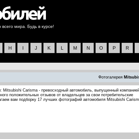
всего мира. Будь в курсе!
H
I
J
K
L
M
N
O
P
R
Фотогалерея
Mitsubi
: Mitsubishi Carisma - превосходный автомобиль, выпущенный компание
л много положительных отзывов от владельцев за свои потребительские
агаем вам подборку 17 лучших фотографий автомобиля Mitsubishi Carism