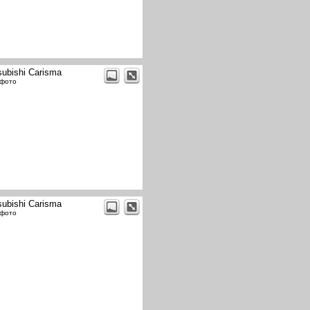
subishi Carisma
 фото
subishi Carisma
 фото