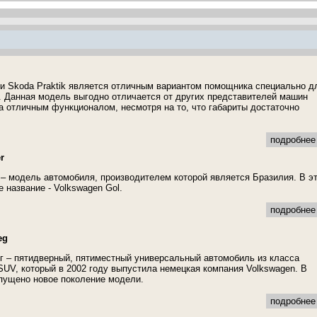
 Skoda Praktik является отличным вариантом помощника специально д
 Данная модель выгодно отличается от других представителей машин
а отличным функционалом, несмотря на то, что габариты достаточно
подробнее 
r
r – модель автомобиля, производителем которой является Бразилия. В э
е название - Volkswagen Gol.
подробнее 
eg
г – пятидверный, пятиместный универсальный автомобиль из класса
UV, который в 2002 году выпустила немецкая компания Volkswagen. В
пущено новое поколение модели.
подробнее 