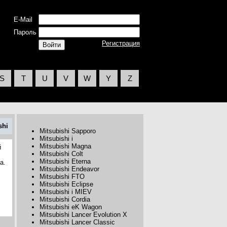
E-Mail
Пароль
Регистрация
S
T
U
V
W
Y
Z
shi
Mitsubishi Sapporo
Mitsubishi i
Mitsubishi Magna
й
Mitsubishi Colt
Mitsubishi Eterna
a.
Mitsubishi Endeavor
Mitsubishi FTO
Mitsubishi Eclipse
Mitsubishi i MIEV
Mitsubishi Cordia
Mitsubishi eK Wagon
Mitsubishi Lancer Evolution X
Mitsubishi Lancer Classic