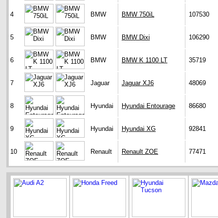
4
BMW
BMW 750iL
107530
5
BMW
BMW Dixi
106290
6
BMW
BMW K 1100 LT
35719
7
Jaguar
Jaguar XJ6
48069
8
Hyundai
Hyundai Entourage
86680
9
Hyundai
Hyundai XG
92841
10
Renault
Renault ZOE
77471