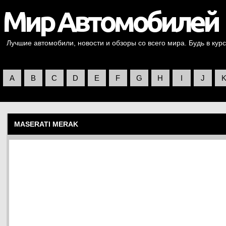
Лучшие автомобили, новости и обзоры со всего мира. Будь в курс
A
B
C
D
E
F
G
H
I
J
MASERATI MERAK