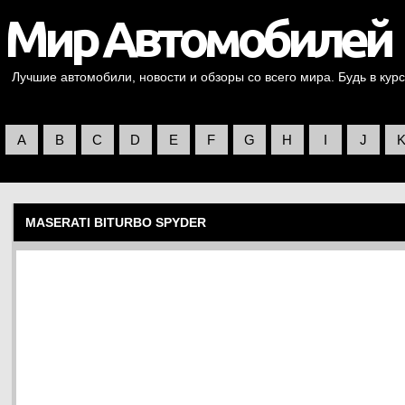
Лучшие автомобили, новости и обзоры со всего мира. Будь в курс
A
B
C
D
E
F
G
H
I
J
MASERATI BITURBO SPYDER