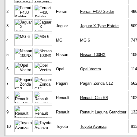
2
Ferrari
Ferrari F430 Spider
49
3
Jaguar
Jaguar X-Type Estate
50
4
MG
MG 6
74
5
Nissan
Nissan 100NX
10
6
Opel
Opel Vectra
11
7
Pagani
Pagani Zonda C12
56
8
Renault
Renault Clio RS
10
9
Renault
Renault Laguna Grandtour
13
10
Toyota
Toyota Avanza
81