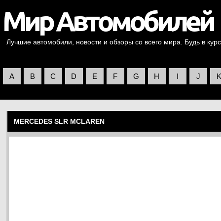
Лучшие автомобили, новости и обзоры со всего мира. Будь в курс
A
B
C
D
E
F
G
H
I
J
MERCEDES SLR MCLAREN