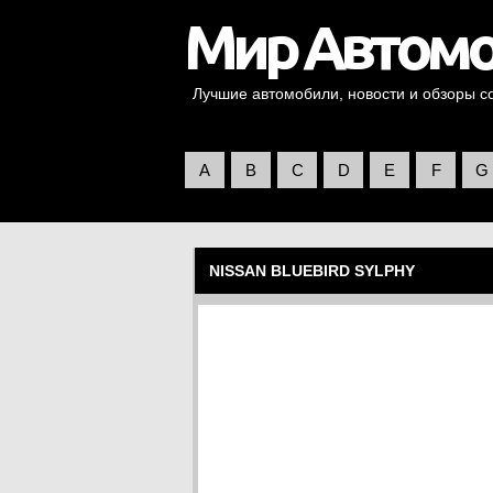
Лучшие автомобили, новости и обзоры со 
A
B
C
D
E
F
G
NISSAN BLUEBIRD SYLPHY