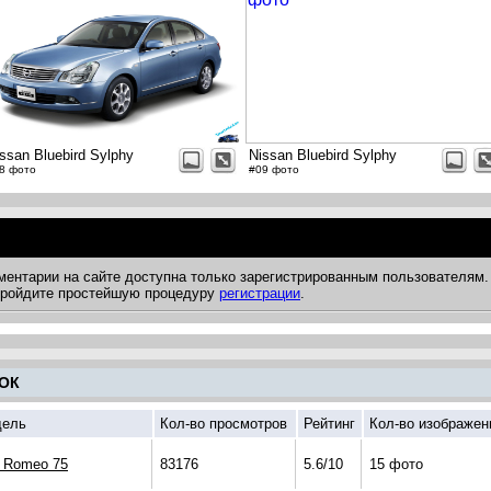
ssan Bluebird Sylphy
Nissan Bluebird Sylphy
8 фото
#09 фото
ментарии на сайте доступна только зарегистрированным пользователям.
 пройдите простейшую процедуру
регистрации
.
ОК
ель
Кол-во просмотров
Рейтинг
Кол-во изображен
a Romeo 75
83176
5.6/10
15 фото