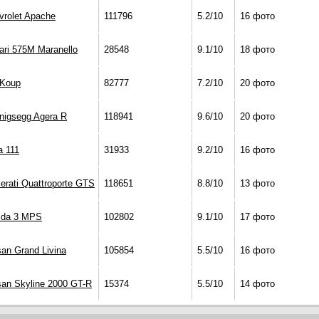
vrolet Apache
111796
5.2/10
16 фото
rari 575M Maranello
28548
9.1/10
18 фото
 Koup
82777
7.2/10
20 фото
nigsegg Agera R
118941
9.6/10
20 фото
a 111
31933
9.2/10
16 фото
erati Quattroporte GTS
118651
8.8/10
13 фото
da 3 MPS
102802
9.1/10
17 фото
san Grand Livina
105854
5.5/10
16 фото
san Skyline 2000 GT-R
15374
5.5/10
14 фото