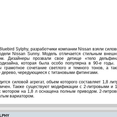
luebird Sylphy, разработчики компании Nissan взяли сило
модели Nissan Sunny. Модель отличается стильным внеш
м. Дизайнеры прозвали свое детище «тело дельфин
одизайна, которая была особо популярна в 90-е годы.
ы грамотное сочетание светлого и темного тонов, а та
 дерево, чередующиеся с титановыми фитингами.
дится силовой агрегат, объем которого составляет 1,8 лит
мичен. Также существуют модификации с 2-литровыми и 1
с мотором на 1,8 л оснащена полным приводом. 2-литро
чатым вариатором.
LPHY