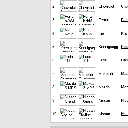
2
Chevrolet
Che
3
Ferrari
Fer
4
Kia
Kia
5
Koenigsegg
Koe
6
Lada
Lad
7
Maserati
Mas
8
Mazda
Maz
9
Nissan
Nis
10
Nissan
Nis