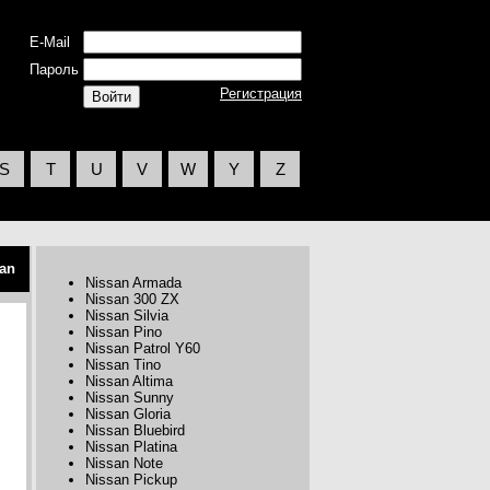
E-Mail
Пароль
Регистрация
S
T
U
V
W
Y
Z
an
Nissan Armada
Nissan 300 ZX
Nissan Silvia
Nissan Pino
Nissan Patrol Y60
Nissan Tino
Nissan Altima
Nissan Sunny
Nissan Gloria
Nissan Bluebird
Nissan Platina
Nissan Note
Nissan Pickup