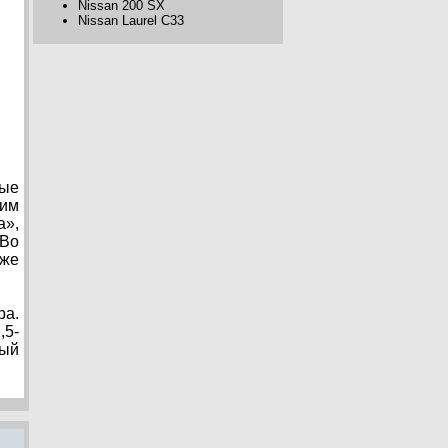
Nissan 200 SX
Nissan Laurel C33
вые
ним
а»,
 Во
кже
ра.
,5-
вый