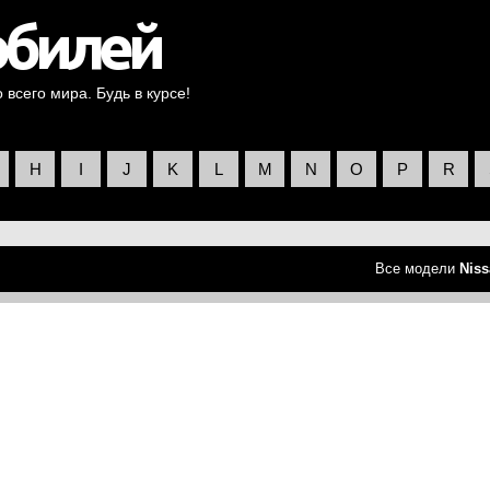
всего мира. Будь в курсе!
H
I
J
K
L
M
N
O
P
R
Все модели
Niss