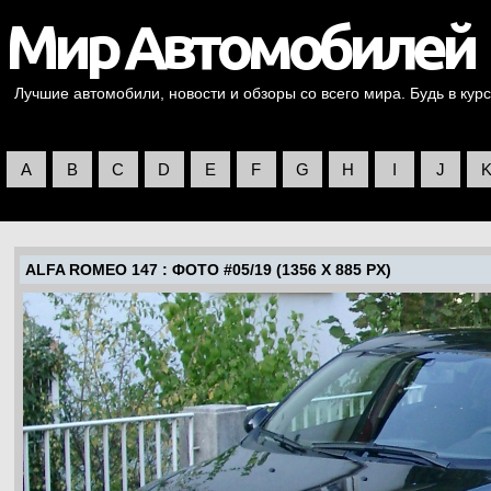
Лучшие автомобили, новости и обзоры со всего мира. Будь в курс
A
B
C
D
E
F
G
H
I
J
ALFA ROMEO 147
: ФОТО #05/19 (1356 X 885 PX)