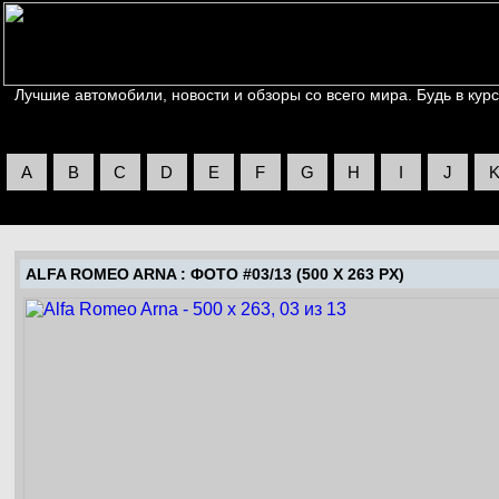
Лучшие автомобили, новости и обзоры со всего мира. Будь в курс
A
B
C
D
E
F
G
H
I
J
ALFA ROMEO ARNA
: ФОТО #03/13 (500 X 263 PX)