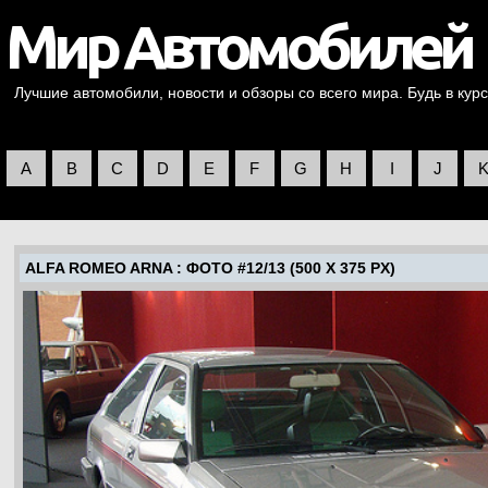
Лучшие автомобили, новости и обзоры со всего мира. Будь в курс
A
B
C
D
E
F
G
H
I
J
ALFA ROMEO ARNA
: ФОТО #12/13 (500 X 375 PX)