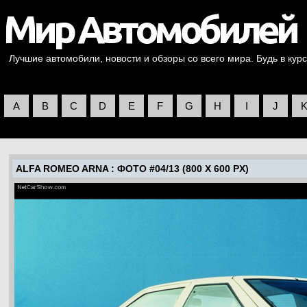
Лучшие автомобили, новости и обзоры со всего мира. Будь в курс
A
B
C
D
E
F
G
H
I
J
ALFA ROMEO ARNA
: ФОТО #04/13 (800 X 600 PX)