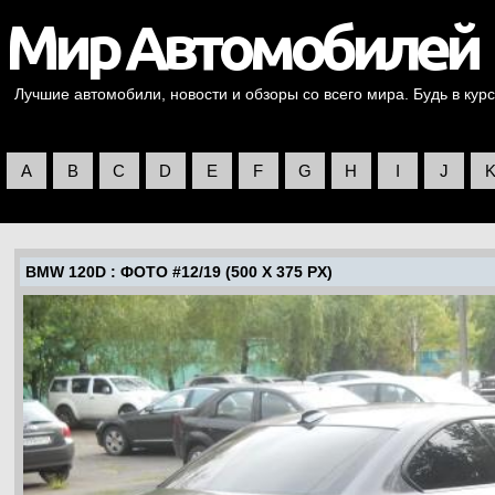
Лучшие автомобили, новости и обзоры со всего мира. Будь в курс
A
B
C
D
E
F
G
H
I
J
BMW 120D
: ФОТО #12/19 (500 X 375 PX)