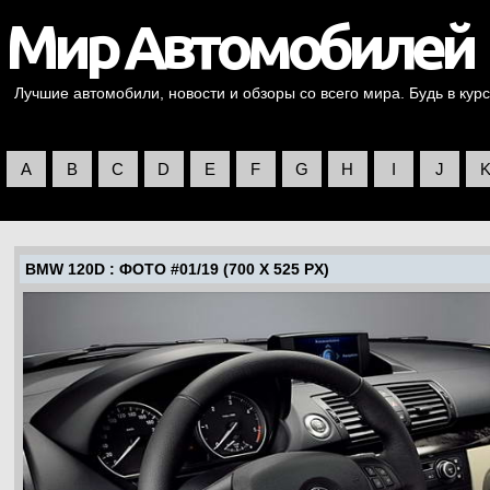
Лучшие автомобили, новости и обзоры со всего мира. Будь в курс
A
B
C
D
E
F
G
H
I
J
BMW 120D
: ФОТО #01/19 (700 X 525 PX)